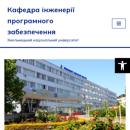
Кафедра інженерії
Перейти
програмного
до
вмісту
забезпечення
Хмельницький національний університет
Відкри