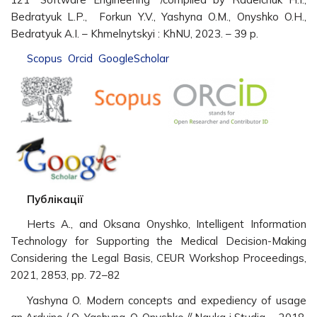
Bedratyuk L.P., Forkun Y.V., Yashyna O.M., Onyshko O.H.,
Bedratyuk A.I. – Khmelnytskyi : KhNU, 2023. – 39 p.
Scopus
Orcid
GoogleScholar
Публікації
Herts А., and Oksana Onyshko, Intelligent Information
Technology for Supporting the Medical Decision-Making
Considering the Legal Basis, CEUR Workshop Proceedings,
2021, 2853, pp. 72–82
Yashyna O. Modern concepts and expediency of usage