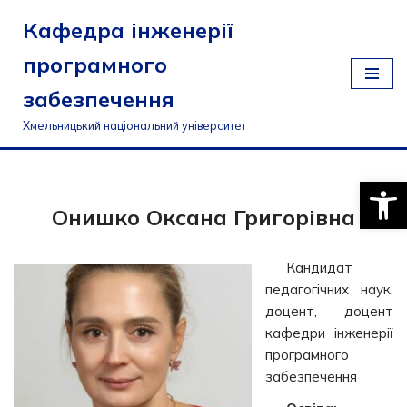
Кафедра інженерії
Перейти
програмного
до
вмісту
забезпечення
Хмельницький національний університет
Відкри
Онишко Оксана Григорівна
Кандидат
педагогічних наук,
доцент, доцент
кафедри інженерії
програмного
забезпечення