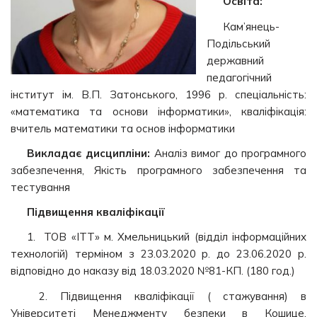
Освіта:
Кам’янець-
Подільський
державний
педагогічний
інститут ім. В.П. Затонського, 1996 р. спеціальність:
«математика та основи інформатики», кваліфікація:
вчитель математики та основ інформатики
Викладає дисципліни:
Аналіз вимог до програмного
забезпечення, Якість програмного забезпечення та
тестування
Підвищення кваліфікації
1. ТОВ «ІТТ» м. Хмельницький (відділ інформаційних
технологій) терміном з 23.03.2020 р. до 23.06.2020 р.
відповідно до наказу від 18.03.2020 №81-КП. (180 год.)
2. Підвищення кваліфікації ( стажування) в
Університеті Менеджменту безпеки в Кошице,