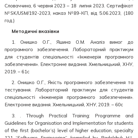
Словаччина, 6 червня 2023 – 18 липня 2023. Сертифікат
№SK/USM/192-2023, наказ №89-КП, від 5.06.2023, (180
год.)
Методичні вказівки
1. Онишко О.Г., Яшина О.М. Аналіз вимог до
програмного забезпечення. Лабораторний практикум
для студентів спеціальності «Інженерія програмного
забезпечення». Електронне видання. Хмельницький, ХНУ,
2019. – 61с
2. Онишко О.Г., Якість програмного забезпечення та
тестування. Лабораторний практикум для студентів
спеціальності «Інженерія програмного забезпечення».
Електронне видання. Хмельницький, ХНУ, 2019. – 60с
3. . Through Practical Training: Programme and
Guidelines for Organisation and Implementation for students
of the first (bachelor’s) level of higher education, specialty
121 “Software Engineering” /compiled by Radelchuk H.I.,