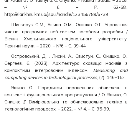
an Arduino / O. Yashyna, O. Onyshko // Nauka i Studia. – 2018.
– № 6. – P. 62-68.,
http://elar.khnu.km.ua/jspui/handle/123456789/6739
Шинкарук О.М., Яшина О.М., Онишко О.Г. Управління
якістю програмних веб-систем засобами розробки /
Вісник Хмельницького національного університету.
Технічні науки. – 2020. – №6 – С. 39-44
Островський, Д. . Лисий, А., Свистун, С., Онишко, О.,
Сергеєв, Є. (2023). Архітектура сховища масивів з
компактним інтегрованим індексом.
Measuring and
computing devices in technological processes
, (2), 146–152.
Яшина О. Парадигми паралельних обчислень в
контексті функціонального програмування / О. Яшина, О.
Онишко // Вимірювальна та обчислювальна техніка в
технологічних процесах. – 2022. – № 4. – C. 95-99.